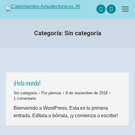
Facebook
Instagram
page
page
opens
opens
Categoría:
Sin categoría
in
in
new
new
window
window
¡Hola mundo!
Sin categoría
Por
piemse
8 de noviembre de 2018
1 comentario
Bienvenido a WordPress. Esta es tu primera
entrada. Edítala o bórrala, ¡y comienza a escribir!